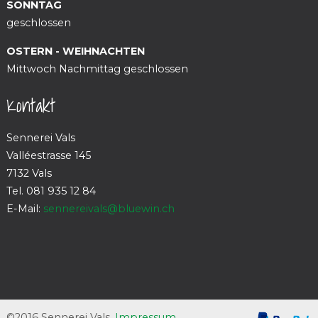
SONNTAG
geschlossen
OSTERN - WEIHNACHTEN
Mittwoch Nachmittag geschlossen
Kontakt
Sennerei Vals
Valléestrasse 145
7132 Vals
Tel. 081 935 12 84
E-Mail:
sennereivals@bluewin.ch
©2016 Sennerei Vals,
Impressum